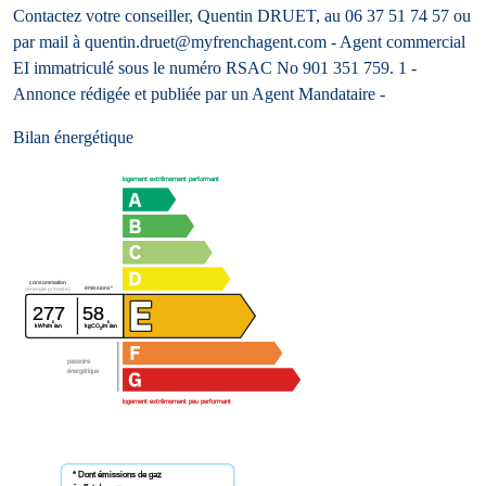
Contactez votre conseiller, Quentin DRUET, au 06 37 51 74 57 ou
par mail à quentin.druet@myfrenchagent.com - Agent commercial
EI immatriculé sous le numéro RSAC No 901 351 759. 1 -
Annonce rédigée et publiée par un Agent Mandataire -
Bilan énergétique
logement extrêmement performant
consommation
émissions*
(énergie primaire)
277
58
²
²
kWh/m
/an
kgCO
/m
/an
2
passoire
énergétique
logement extrêmement peu performant
* Dont émissions de gaz