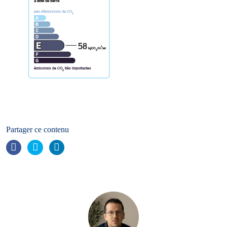
à effet de serre
peu d'émissions de CO
2
58
²
kgCO
/m
/an
2
émissions de CO
très importantes
2
Partager ce contenu