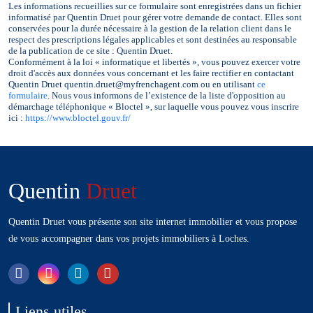
Les informations recueillies sur ce formulaire sont enregistrées dans un fichier
informatisé par Quentin
Druet
pour gérer votre demande de contact. Elles sont
conservées pour la durée nécessaire à la gestion de la relation client dans le
respect des prescriptions légales applicables et sont destinées au responsable
de la publication de ce site : Quentin
Druet
.
Conformément à la loi « informatique et libertés », vous pouvez exercer votre
droit d'accès aux données vous concernant et les faire rectifier en contactant
Quentin
Druet
quentin.druet@myfrenchagent.com ou en utilisant
ce
formulaire
. Nous vous informons de l’existence de la liste d'opposition au
démarchage téléphonique « Bloctel », sur laquelle vous pouvez vous inscrire
ici :
https://www.bloctel.gouv.fr/
Quentin
Druet
Quentin
Druet
vous présente son site internet immobilier et vous propose
de vous accompagner dans vos projets immobiliers à Loches.
Liens utiles