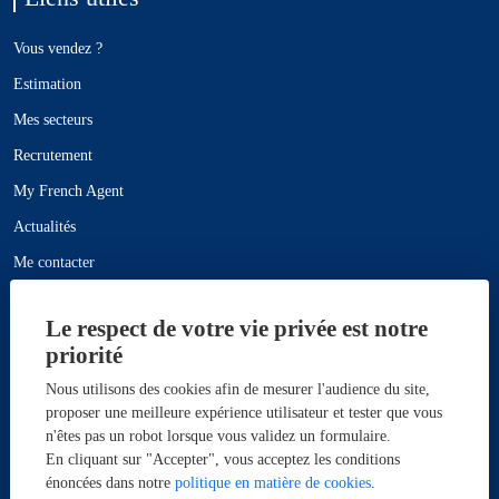
Vous vendez ?
Estimation
Mes secteurs
Recrutement
My French Agent
Actualités
Me contacter
Plan du site
Le respect de votre vie privée est notre
Mentions légales
priorité
Nous utilisons des cookies afin de mesurer l'audience du site,
Maisons à vendre
proposer une meilleure expérience utilisateur et tester que vous
n'êtes pas un robot lorsque vous validez un formulaire.
En cliquant sur "Accepter", vous acceptez les conditions
Maison à vendre Vou 5 pièce(s) 150m² - Réf 139_DQVMA1530022013
énoncées dans notre
politique en matière de cookies
.
Maison à vendre Loches 10 pièce(s) 565m² - Réf