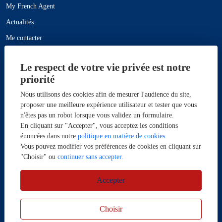
My French Agent
Actualités
Me contacter
Plan du site
Le respect de votre vie privée est notre
Mentions légales
priorité
Nous utilisons des cookies afin de mesurer l'audience du site,
Maisons à vendre
proposer une meilleure expérience utilisateur et tester que vous
n'êtes pas un robot lorsque vous validez un formulaire.
En cliquant sur "Accepter", vous acceptez les conditions
Maison à vendre Vou 5 pièce(s) 150m² - Réf 139_DQVMA1530022013
énoncées dans notre
politique en matière de cookies
.
Maison à vendre Loches 10 pièce(s) 565m² - Réf
Vous pouvez modifier vos préférences de cookies en cliquant sur
"Choisir" ou
continuer sans accepter.
139_DQVMA1530020955
Maison à vendre Ciran 13 pièce(s) 328m² - Réf 139_DQVMA1530021747
Accepter
Choisir
Designed & powered by
Billie.immo