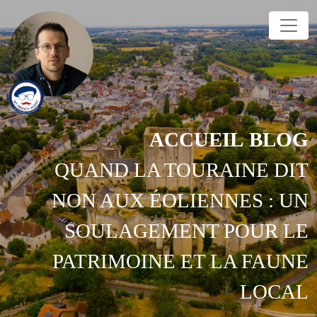
ACCUEIL
BLOG
QUAND LA TOURAINE DIT
NON AUX ÉOLIENNES : UN
SOULAGEMENT POUR LE
PATRIMOINE ET LA FAUNE
LOCAL